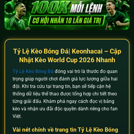
Tỷ Lệ Kèo Bóng Đá| Keonhacai – Cập
Nhật Kèo World Cup 2026 Nhanh
Tỷ Lệ Kèo Bóng Đá
đóng vai trò là thước đo quan
trọng giúp người chơi đánh giá lực lượng giữa hai
đội. Khi tra cứu tại trang tin, bạn sẽ tiếp cận hệ
thống dữ liệu thể thao được tổng hợp chi tiết theo
từng giải đấu. Khám phá ngay cách đọc vị bảng
kèo và nhận ưu đãi độc quyền dành riêng cho fan
Việt.
Vài nét chính về trang tin Tỷ Lệ Kèo Bóng