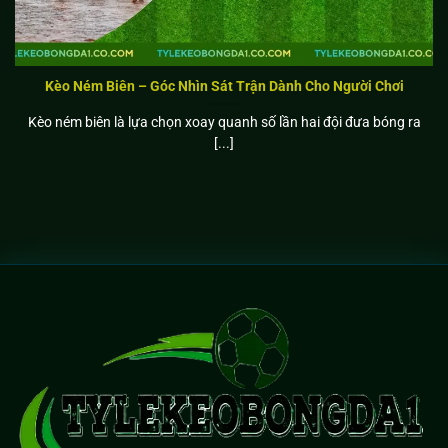
Thông qua việc đọc hiểu
Tỷ Lệ Kèo Bóng Đá
, thành
viên sẽ nắm bắt được mạch trận đấu một cách
Kèo Ném Biên – Góc Nhìn Sát Trận Dành Cho Người Chơi
khoa học. Bạn không nên lựa chọn theo cảm tính
mà cần dựa vào những thống kê cụ thể đã được
Kèo ném biên là lựa chọn xoay quanh số lần hai đội đưa bóng ra
công bố trước đó. Quá trình tổng hợp thông tin kỹ
[...]
càng giúp người chơi tối ưu hóa khả năng chiến
thắng trong từng mã cược.
Tiêu chí
Thông số
Đánh giá
Tốc độ tải
< 2 giây
5 sao
Quy mô
> 500 giải
Đa dạng
Độ chính xác
99%
Tối ưu
Những dạng Tỷ Lệ Kèo Bóng Đá cơ bản