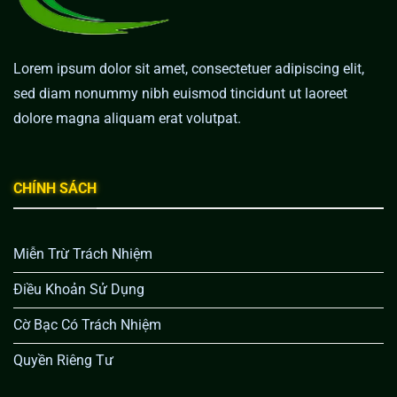
Lorem ipsum dolor sit amet, consectetuer adipiscing elit,
sed diam nonummy nibh euismod tincidunt ut laoreet
dolore magna aliquam erat volutpat.
CHÍNH SÁCH
Tổng hợp các hình thức cược thể thao chuẩn
Thị trường giải trí hiện nay cung cấp rất nhiều dạng
Miễn Trừ Trách Nhiệm
thức đặt cược khác nhau để thành viên thoải mái
Điều Khoản Sử Dụng
lựa chọn. Bạn cần nắm vững quy tắc vận hành của
từng loại hình mới có thể đưa ra dự đoán chuẩn
Cờ Bạc Có Trách Nhiệm
xác nhất.
Quyền Riêng Tư
Kèo chấp châu Á cơ bản